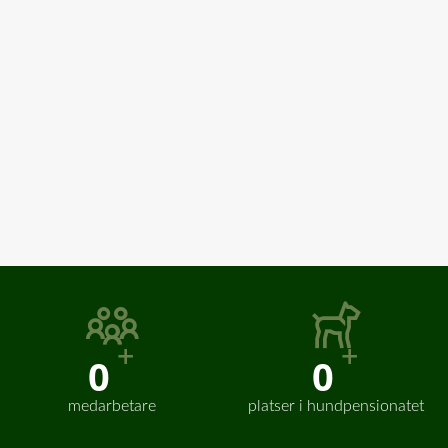
+
+
0
0
medarbetare
platser i hundpensionatet