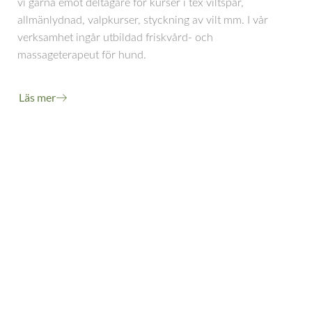
vi gärna emot deltagare för kurser i tex viltspår,
allmänlydnad, valpkurser, styckning av vilt mm. I vår
verksamhet ingår utbildad friskvård- och
massageterapeut för hund.
Läs mer