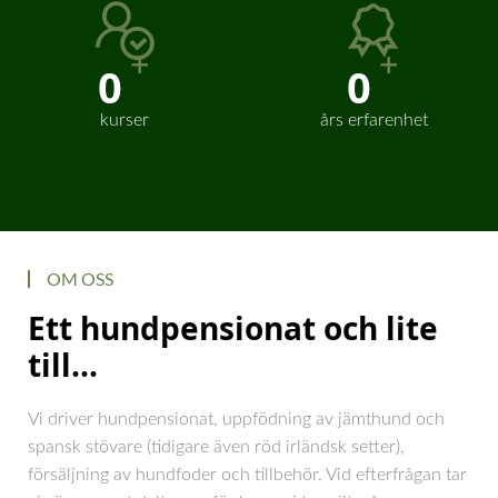
+
+
0
0
kurser
års erfarenhet
OM OSS
Ett hundpensionat och lite
till...
Vi driver hundpensionat, uppfödning av jämthund och
spansk stövare (tidigare även röd irländsk setter),
försäljning av hundfoder och tillbehör. Vid efterfrågan tar