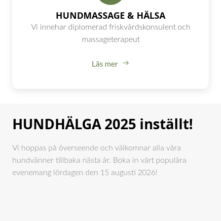
HUNDMASSAGE & HÄLSA
Vi innehar diplomerad friskvårdskonsulent och
massageterapeut
Läs mer
HUNDHÄLGA 2025 inställt!
Vi hoppas på överseende och välkomnar alla våra
hundvänner tillbaka nästa år. Boka in vårt populära
evenemang lördagen den 15 augusti 2026!