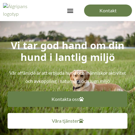
Hoppa
Kontakt
till
innehåll
Vi tar god hand om din
hund i lantlig miljö
Vår affärsidé är att erbjuda hund och människor aktivitet
och avkoppling i naturnära och lugn miljö
Kontakta oss
Våra tjänster