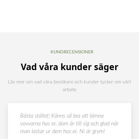
KUNDRECENSIONER
Vad våra kunder säger
Läs mer om vad våra besökare och kunder tycker om vårt
arbete
Bästa stället! Känns så bra att lämna
vovvarna hos er, dom är till sig och glad när
man lastar ur dem hos er. Ni är grym!