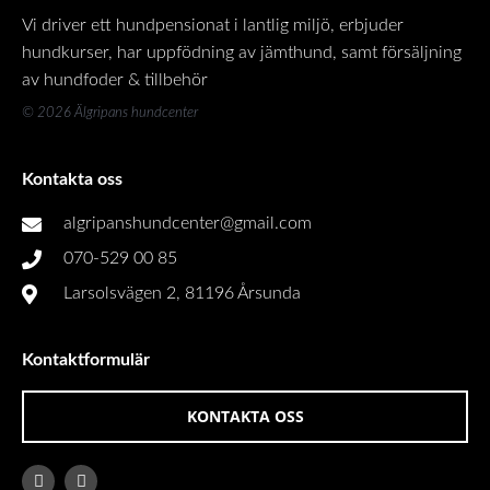
Vi driver ett hundpensionat i lantlig miljö, erbjuder
hundkurser, har uppfödning av jämthund, samt försäljning
av hundfoder & tillbehör
© 2026 Älgripans hundcenter
Kontakta oss
algripanshundcenter@gmail.com
070-529 00 85
Larsolsvägen 2, 81196 Årsunda
Kontaktformulär
KONTAKTA OSS
F
I
a
n