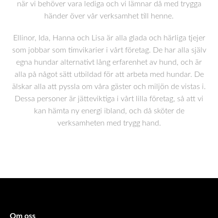
när vi behöver vara lediga och vi lämnar då med trygga
händer över vår verksamhet till henne.
Ellinor, Ida, Hanna och Lisa är alla glada och härliga tjejer
som jobbar som timvikarier i vårt företag. De har alla själv
egna hundar alternativt lång erfarenhet av hund, och är
alla på något sätt utbildad för att arbeta med hundar. De
älskar alla att pyssla om våra gäster och miljön de vistas i.
Dessa personer är jätteviktiga i vårt lilla företag, så att vi
kan hämta ny energi ibland, och då sköter de
verksamheten med trygg hand.
Om oss