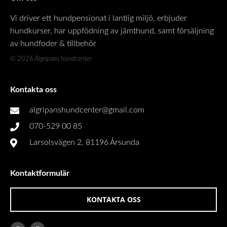
Vi driver ett hundpensionat i lantlig miljö, erbjuder
hundkurser, har uppfödning av jämthund, samt försäljning
av hundfoder & tillbehör
© 2026 Älgripans hundcenter
Kontakta oss
algripanshundcenter@gmail.com
070-529 00 85
Larsolsvägen 2, 81196 Årsunda
Kontaktformulär
KONTAKTA OSS
F
I