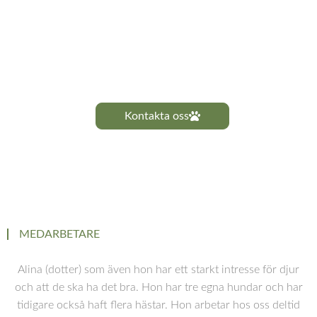
Frågor eller
funderingar?
Tveka inte att kontakta oss
Kontakta oss
MEDARBETARE
Alina (dotter) som även hon har ett starkt intresse för djur
och att de ska ha det bra. Hon har tre egna hundar och har
tidigare också haft flera hästar. Hon arbetar hos oss deltid