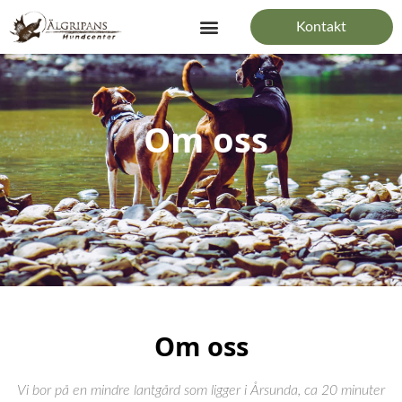
Hoppa
Kontakt
till
innehåll
Om oss
Om oss
Vi bor på en mindre lantgård som ligger i Årsunda, ca 20 minuter